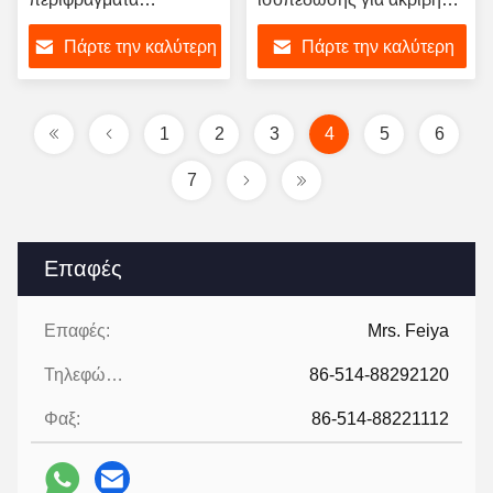
Προστασία κλίσης και
στρώση
Πάρτε την καλύτερη
Πάρτε την καλύτερη
τάφροι αποχέτευσης
τιμή
τιμή
1
2
3
4
5
6
7
Επαφές
Επαφές:
Mrs. Feiya
Τηλεφώνημα:
86-514-88292120
Φαξ:
86-514-88221112