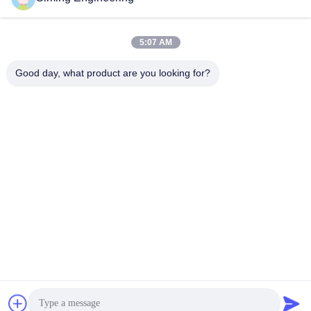
5:07 AM
Good day, what product are you looking for?
Jiangsu Siming Engineering Machinery Co.,
Ltd.
market@simingcn.com
86-514-88292120
Αριθ. 218 Jinwan Road, Baoying County Economic
Development Zone, επαρχία Jiangsu, Κίνα
Κίνα Καλή ποιότητα slipform paver Προμηθευτής. 2024-2026
Jiangsu Siming Engineering Machinery Co., Ltd. Όλα τα
δικαιώματα διατηρούνται.