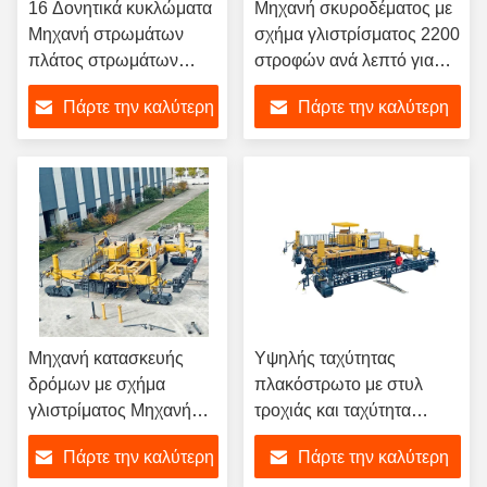
16 Δονητικά κυκλώματα
Μηχανή σκυροδέματος με
Μηχανή στρωμάτων
σχήμα γλιστρίσματος 2200
πλάτος στρωμάτων
στροφών ανά λεπτό για
3500/4000-8000 mm
την κατασκευή
Πάρτε την καλύτερη
Πάρτε την καλύτερη
ομαλή ακρίβεια
αυτοκινητοδρόμων
τιμή
τιμή
Μηχανή κατασκευής
Υψηλής ταχύτητας
δρόμων με σχήμα
πλακόστρωτο με στυλ
γλιστρίματος Μηχανή
τροχιάς και ταχύτητα
λιθόστρωσης Ταχύτητα
πλακόστρωσης 0-6 M/min
Πάρτε την καλύτερη
Πάρτε την καλύτερη
λιθόστρωσης 0-6 M/min