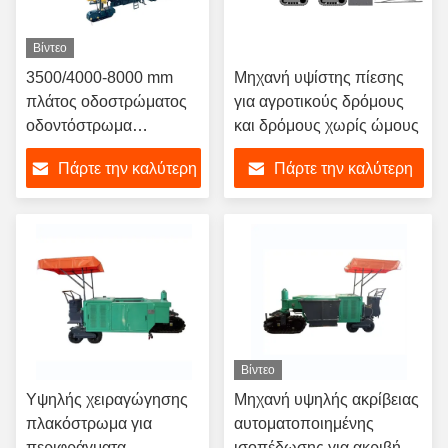
Βίντεο
3500/4000-8000 mm
Μηχανή υψίστης πίεσης
πλάτος οδοστρώματος
για αγροτικούς δρόμους
οδοντόστρωμα
και δρόμους χωρίς ώμους
οδοντόστρωμα για την
Πάρτε την καλύτερη
Πάρτε την καλύτερη
κατασκευή
τιμή
τιμή
Βίντεο
Υψηλής χειραγώγησης
Μηχανή υψηλής ακρίβειας
πλακόστρωμα για
αυτοματοποιημένης
περιφράγματα
ισοπέδωσης για ακριβή