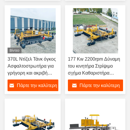
τιμή
τιμή
Βίντεο
370L Ντίζελ Τάνκ όγκος
177 Kw 2200rpm Δύναμη
Ασφαλτοστρωτήρα για
του κινητήρα Στρίψιμο
γρήγορη και ακριβή
σχήμα Καθαριστήρα
στρωματοποίηση
Machine ομαλή ακρίβεια
Πάρτε την καλύτερη
Πάρτε την καλύτερη
οροφή
τιμή
τιμή