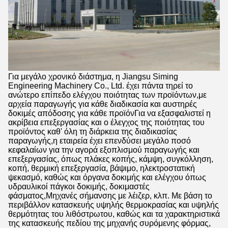
Για μεγάλο χρονικό διάστημα, η Jiangsu Siming
Engineering Machinery Co., Ltd. έχει πάντα τηρεί το
ανώτερο επίπεδο ελέγχου ποιότητας των προϊόντων,με
αρχεία παραγωγής για κάθε διαδικασία και αυστηρές
δοκιμές απόδοσης για κάθε προϊόνΓια να εξασφαλιστεί η
ακρίβεια επεξεργασίας και ο έλεγχος της ποιότητας του
προϊόντος καθ' όλη τη διάρκεια της διαδικασίας
παραγωγής,η εταιρεία έχει επενδύσει μεγάλο ποσό
κεφαλαίων για την αγορά εξοπλισμού παραγωγής και
επεξεργασίας, όπως πλάκες κοπής, κάμψη, συγκόλληση,
κοπή, θερμική επεξεργασία, βάψιμο, ηλεκτροστατική
ψεκασμό, καθώς και όργανα δοκιμής και ελέγχου όπως
υδραυλικοί πάγκοι δοκιμής, δοκιμαστές
φάσματος,Μηχανές σήμανσης με λέιζερ, κλπ. Με βάση το
περιβάλλον κατασκευής υψηλής θερμοκρασίας και υψηλής
θερμότητας του λιθόστρωτου, καθώς και τα χαρακτηριστικά
της κατασκευής πεδίου της μηχανής συρόμενης φόρμας,