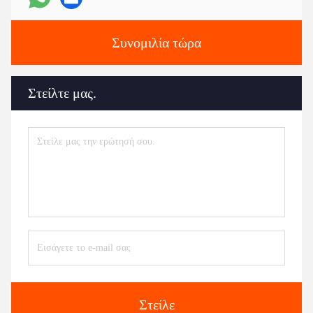
Συνομιλία τώρα
Στείλτε μας.
Στείλε