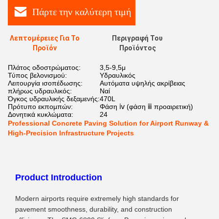
Πάρτε την καλύτερη τιμή
Λεπτομέρειες Για Το
Περιγραφή Του
Προϊόν
Προϊόντος
Πλάτος οδοστρώματος:
3,5-9,5μ
Τύπος βελονισμού:
Υδραυλικός
Λειτουργία ισοπέδωσης:
Αυτόματα υψηλής ακρίβειας
πλήρως υδραυλικός:
Ναί
Όγκος υδραυλικής δεξαμενής:
470L
Πρότυπο εκπομπών:
Φάση ⅳ (φάση ⅲ προαιρετική)
Δονητικά κυκλώματα:
24
Professional Concrete Paving Solution for Airport Runway &
High-Precision Infrastructure Projects
Product Introduction
Modern airports require extremely high standards for
pavement smoothness, durability, and construction