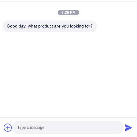
7:36 PM
Good day, what product are you looking for?
Jiangsu Siming Engineering Machinery Co.,
Ltd.
market@simingcn.com
86-514-88292120
Αριθ. 218 Jinwan Road, Baoying County Economic
Development Zone, επαρχία Jiangsu, Κίνα
Κίνα Καλή ποιότητα slipform paver Προμηθευτής. 2024-2026
Jiangsu Siming Engineering Machinery Co., Ltd. Όλα τα
δικαιώματα διατηρούνται.