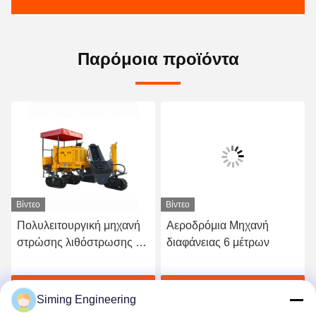
Παρόμοια προϊόντα
Βίντεο
Βίντεο
Πολυλειτουργική μηχανή
Αεροδρόμια Μηχανή
στρώσης λιθόστρωσης με
διαφάνειας 6 μέτρων
στρώση λιθόστρωσης
ή
Πάρτε την καλύτερη τιμή
Πάρτε την καλύτερη τιμή
Siming Engineering