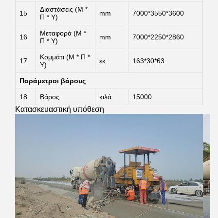
Διαστάσεις (Μ *
15
mm
7000*3550*3600
Π * Υ)
Μεταφορά (Μ *
16
mm
7000*2250*2860
Π * Υ)
Κομμάτι (Μ * Π *
17
εκ
163*30*63
Υ)
Παράμετροι βάρους
18
Βάρος
κιλά
15000
Κατασκευαστική υπόθεση