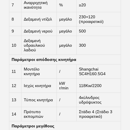
Αναρριχητική
7
%
≥20
ικανότητα
230+120
8
Δεξαμενή ντίζελ
μεγάλο
(προαιρετικό)
9
Δεξαμενή νερού
μεγάλο
500
Δεξαμενή
10
υδραυλικού
μεγάλο
300
λαδιού
Παράμετροι απόδοσης κινητήρα
Μοντέλο
Shangchai
11
/
κινητήρα
SC4H160.5G4
kW
12
Ισχύς κινητήρα
118Kw/2200
r/min
4κύλινδρος
13
Τύπος κινητήρα
/
υδρόψυκτος
Πρότυπο
Στάδιο 4 (Στάδιο 3
14
/
εκπομπών
προαιρετικό)
Παράμετροι μεγέθους