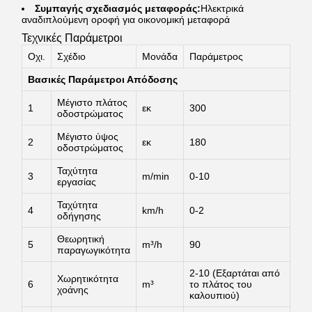
Συμπαγής σχεδιασμός μεταφοράς:
Ηλεκτρικά
αναδιπλούμενη οροφή για οικονομική μεταφορά
Τεχνικές Παράμετροι
Οχι.
Σχέδιο
Μονάδα
Παράμετρος
Βασικές Παράμετροι Απόδοσης
Μέγιστο πλάτος
1
εκ
300
οδοστρώματος
Μέγιστο ύψος
2
εκ
180
οδοστρώματος
Ταχύτητα
3
m/min
0-10
εργασίας
Ταχύτητα
4
km/h
0-2
οδήγησης
Θεωρητική
5
m³/h
90
παραγωγικότητα
2-10 (Εξαρτάται από
Χωρητικότητα
6
m³
το πλάτος του
χοάνης
καλουπιού)