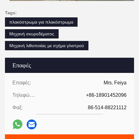
Tags:
πλακόστρωμα για πλακόστρωμα
Μηχανή σκυροδέματος
Μηχανή λιθοποιίας με σχήμα γλιστρού
Επαφές
Επαφές:
Mrs. Feiya
Τηλεφώνημα:
+86-18901452096
Φαξ:
86-514-88221112