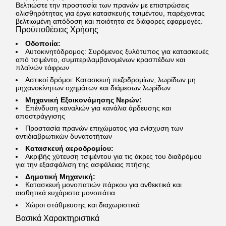
Βελτιώστε την προστασία των πρανών με επιστρώσεις
ολισθηρότητας για έργα κατασκευής τσιμέντου, παρέχοντας
βελτιωμένη απόδοση και ποιότητα σε διάφορες εφαρμογές.
Προϋποθέσεις Χρήσης
Οδοποιία:
Αυτοκινητόδρομος: Συρόμενος ξυλότυπος για κατασκευές
από τσιμέντο, συμπεριλαμβανομένων κρασπέδων και
πλαϊνών τάφρων
Αστικοί δρόμοι: Κατασκευή πεζοδρομίων, λωρίδων μη
μηχανοκίνητων οχημάτων και διάμεσων λωρίδων
Μηχανική Εξοικονόμησης Νερών:
Επένδυση καναλιών για κανάλια άρδευσης και
αποστράγγισης
Προστασία πρανών επιχώματος για ενίσχυση των
αντιδιαβρωτικών δυνατοτήτων
Κατασκευή αεροδρομίου:
Ακριβής χύτευση τσιμέντου για τις άκρες του διαδρόμου
για την εξασφάλιση της ασφάλειας πτήσης
Δημοτική Μηχανική:
Κατασκευή μονοπατιών πάρκου για ανθεκτικά και
αισθητικά ευχάριστα μονοπάτια
Χώροι στάθμευσης και διαχωριστικά
Βασικά Χαρακτηριστικά