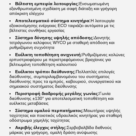
Βέλτιστη εμπειρία λειτουργίας:
Ενσωματωμένη
εξανθρωπισμένη σχεδίαση με σαφή διάταξη και γρήγορη
απόκριση ελέγχου
Αποτελεσματικό σύστημα κινητήρα:
Η λειτουργία
εξοικονόμησης ενέργειας ECO ταιριάζει αυτόματα με τις
βέλτιστες συνθήκες εργασίας
Σύστημα δόνησης υψηλής απόδοσης:
Δονητής
τετράγωνου κελύφους WYCO με σταθερή απόδοση και
ρυθμιζόμενη συχνότητα
Ευέλικτη τοποθέτηση ανιχνευτή:
Ρυθμιζόμενες κολώνες
ερπυστριοφόρου με περιστρεφόμενους βραχίονες για
βελτιωμένη τοποθέτηση καλουπιού
Ευέλικτοι τρόποι διεύθυνσης:
Πολλαπλές επιλογές
διεύθυνσης, συμπεριλαμβανομένου του συστήματος
διεύθυνσης προς τα εμπρός, καβουριού, συνεργατικού και
σημειακού συστήματος διεύθυνσης
Περιστροφή διαδρομής μεγάλης γωνίας:
Γωνία
διεύθυνσης ±130° για αποτελεσματική τοποθέτηση και
ευέλικτες μεταβάσεις
Σύστημα ομαλού περπατήματος:
Μειωτήρας υψηλής
ταχύτητας και ποιοτικός υδραυλικός κινητήρας για σταθερή
οδόστρωμα χαμηλής ταχύτητας
Ακριβής έλεγχος στήλης:
Σερβοβαλβίδα διεθνούς
μάρκας για γρήγορη, ομαλή δράση ανύψωσης