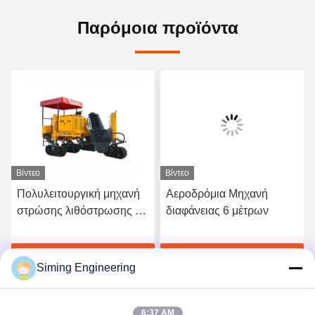
Παρόμοια προϊόντα
Βίντεο
Βίντεο
Πολυλειτουργική μηχανή
Αεροδρόμια Μηχανή
στρώσης λιθόστρωσης με
διαφάνειας 6 μέτρων
στρώση λιθόστρωσης
ή
Πάρτε την καλύτερη τιμή
Πάρτε την καλύτερη τιμή
Siming Engineering
6:37 AM