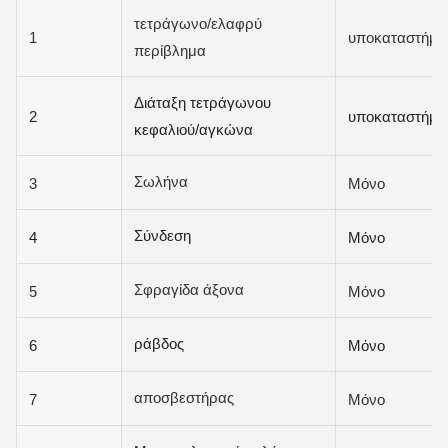
τετράγωνο/ελαφρύ
1
υποκαταστήμα
περίβλημα
Διάταξη τετράγωνου
2
υποκαταστήμα
κεφαλιού/αγκώνα
Σωλήνα
3
Μόνο
Σύνδεση
4
Μόνο
Σφραγίδα άξονα
5
Μόνο
ράβδος
6
Μόνο
αποσβεστήρας
7
Μόνο