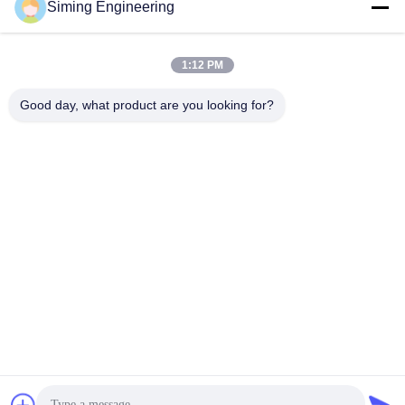
Siming Engineering
1:12 PM
Good day, what product are you looking for?
Jiangsu Siming Engineering Machinery Co.,
Ltd.
market@simingcn.com
86-514-88292120
Αριθ. 218 Jinwan Road, Baoying County Economic
Development Zone, επαρχία Jiangsu, Κίνα
Κίνα Καλή ποιότητα slipform paver Προμηθευτής. 2024-2026
Jiangsu Siming Engineering Machinery Co., Ltd. Όλα τα