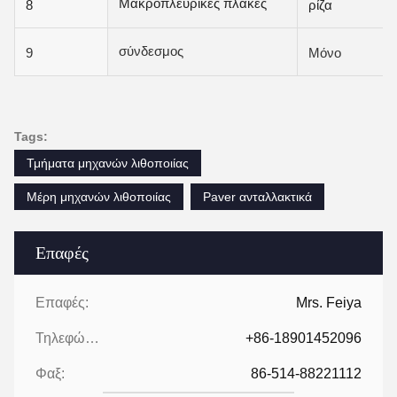
Μακροπλευρικές πλάκες
8
ρίζα
σύνδεσμος
9
Μόνο
Tags:
Τμήματα μηχανών λιθοποιίας
Μέρη μηχανών λιθοποιίας
Paver ανταλλακτικά
Επαφές
Επαφές:
Mrs. Feiya
Τηλεφώνημα:
+86-18901452096
Φαξ:
86-514-88221112