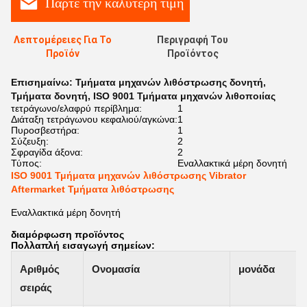
Πάρτε την καλύτερη τιμή
Λεπτομέρειες Για Το
Περιγραφή Του
Προϊόν
Προϊόντος
Επισημαίνω:
Τμήματα μηχανών λιθόστρωσης δονητή
,
Τμήματα δονητή
,
ISO 9001 Τμήματα μηχανών λιθοποιίας
τετράγωνο/ελαφρύ περίβλημα:
1
Διάταξη τετράγωνου κεφαλιού/αγκώνα:
1
Πυροσβεστήρα:
1
Σύζευξη:
2
Σφραγίδα άξονα:
2
Τύπος:
Εναλλακτικά μέρη δονητή
ISO 9001 Τμήματα μηχανών λιθόστρωσης Vibrator
Aftermarket Τμήματα λιθόστρωσης
Εναλλακτικά μέρη δονητή
διαμόρφωση προϊόντος
Πολλαπλή εισαγωγή σημείων:
Αριθμός
Ονομασία
μονάδα
σειράς