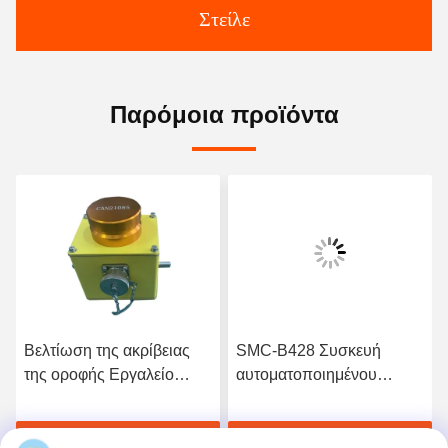
Στείλε
Παρόμοια προϊόντα
Βελτίωση της ακρίβειας
SMC-B428 Συσκευή
της οροφής Εργαλείο
αυτοματοποιημένου
ισοπέδωσης
ελέγχου ισοπέδωσης για
τη μηχανή άλεσης Wirtgen
ή
Πάρτε την καλύτερη τιμή
Πάρτε την καλύτερη τιμή
1900W